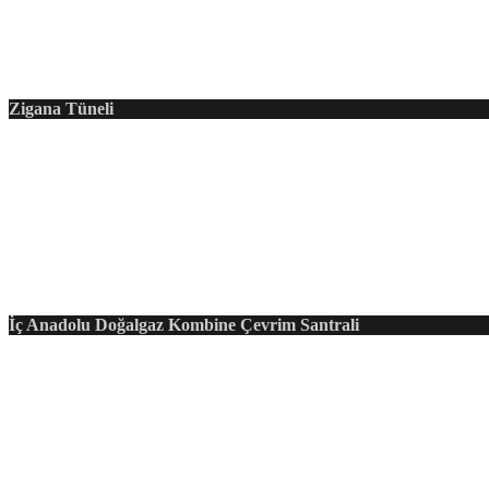
Zigana Tüneli
İç Anadolu Doğalgaz Kombine Çevrim Santrali