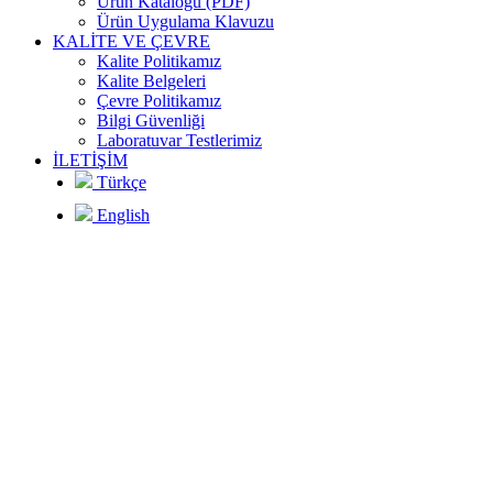
Ürün Kataloğu (PDF)
usunu
oru
Ürün Uygulama Klavuzu
KALİTE VE ÇEVRE
iyoruz
Kalite Politikamız
ticisi
Kalite Belgeleri
Çevre Politikamız
n Plastik
Bilgi Güvenliği
00.000 m2 lik
de ilk kez 20
Laboratuvar Testlerimiz
islerinde yıllık
e İhracat
İLETİŞİM
 ton kurulu
ştirmektedir
Türkçe
eye sahiptir.
English