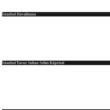
İstanbul Havalimanı
İstanbul Yavuz Sultan Selim Köprüsü