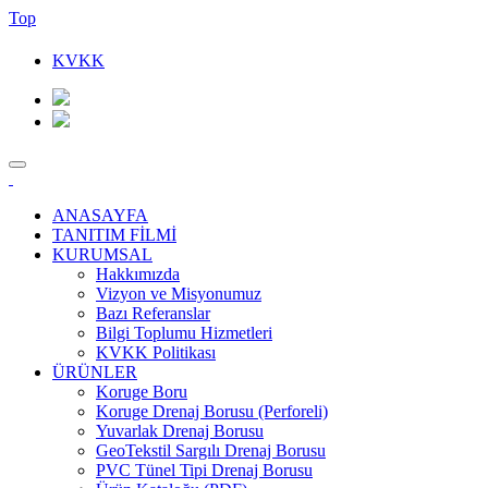
Top
KVKK
ANASAYFA
TANITIM FİLMİ
KURUMSAL
Hakkımızda
Vizyon ve Misyonumuz
Bazı Referanslar
Bilgi Toplumu Hizmetleri
KVKK Politikası
ÜRÜNLER
Koruge Boru
Koruge Drenaj Borusu (Perforeli)
iye’nin
Yuvarlak Drenaj Borusu
yanın
GeoTekstil Sargılı Drenaj Borusu
ruge
PVC Tünel Tipi Drenaj Borusu