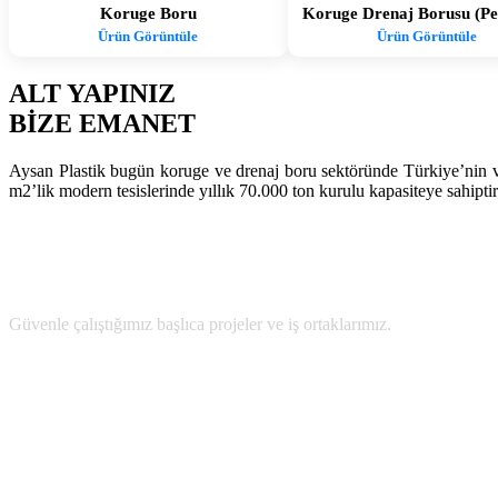
Koruge Boru
Koruge Drenaj Borusu (Per
Ürün Görüntüle
Ürün Görüntüle
ALT YAPINIZ
BİZE EMANET
Aysan Plastik bugün koruge ve drenaj boru sektöründe Türkiye’nin v
m2’lik modern tesislerinde yıllık 70.000 ton kurulu kapasiteye sahiptir
BAZI REFERANSLARIMIZ
Güvenle çalıştığımız başlıca projeler ve iş ortaklarımız.