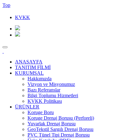
Top
KVKK
ANASAYFA
TANITIM FİLMİ
KURUMSAL
Hakkımızda
Vizyon ve Misyonumuz
Bazı Referanslar
Bilgi Toplumu Hizmetleri
KVKK Politikası
ÜRÜNLER
Koruge Boru
iye’nin
Koruge Drenaj Borusu (Perforeli)
Yuvarlak Drenaj Borusu
GeoTekstil Sargılı Drenaj Borusu
ruge
yanın
PVC Tünel Tipi Drenaj Borusu