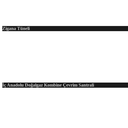
Zigana Tüneli
İç Anadolu Doğalgaz Kombine Çevrim Santrali