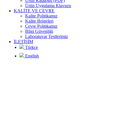
Ürün Kataloğu (PDF)
oru
usunu
Ürün Uygulama Klavuzu
KALİTE VE ÇEVRE
ticisi
Kalite Politikamız
iyoruz
Kalite Belgeleri
Çevre Politikamız
00.000 m2 lik
Bilgi Güvenliği
n Plastik
islerinde yıllık
Laboratuvar Testlerimiz
de ilk kez 20
 ton kurulu
İLETİŞİM
e İhracat
eye sahiptir.
Türkçe
ştirmektedir
English