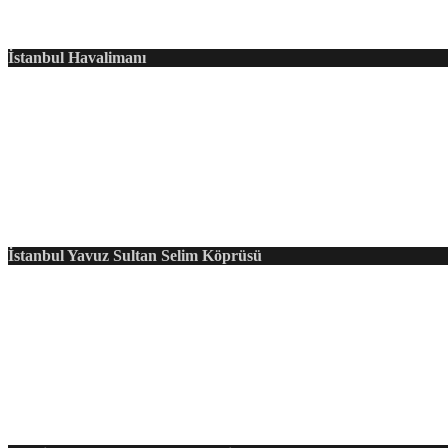
İstanbul Havalimanı
İstanbul Yavuz Sultan Selim Köprüsü