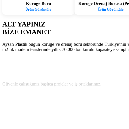
Koruge Boru
Koruge Drenaj Borusu (Per
Ürün Görüntüle
Ürün Görüntüle
ALT YAPINIZ
BİZE EMANET
Aysan Plastik bugün koruge ve drenaj boru sektöründe Türkiye’nin v
m2’lik modern tesislerinde yıllık 70.000 ton kurulu kapasiteye sahiptir
BAZI REFERANSLARIMIZ
Güvenle çalıştığımız başlıca projeler ve iş ortaklarımız.