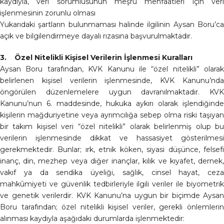
kaydıyla, veri sorumlusunun meşru menfaatleri için veri
işlenmesinin zorunlu olması
Yukarıdaki şartların bulunmaması halinde ilgilinin Aysan Boru’ca
açık ve bilgilendirmeye dayalı rızasına başvurulmaktadır.
3. Özel Nitelikli Kişisel Verilerin İşlenmesi Kuralları
Aysan Boru tarafından, KVK Kanunu ile “özel nitelikli” olarak
belirlenen kişisel verilerin işlenmesinde, KVK Kanunu’nda
öngörülen düzenlemelere uygun davranılmaktadır. KVK
Kanunu’nun 6. maddesinde, hukuka aykırı olarak işlendiğinde
kişilerin mağduriyetine veya ayrımcılığa sebep olma riski taşıyan
bir takım kişisel veri “özel nitelikli” olarak belirlenmiş olup bu
verilerin işlenmesinde dikkat ve hassasiyet gösterilmesi
gerekmektedir. Bunlar; ırk, etnik köken, siyasi düşünce, felsefi
inanç, din, mezhep veya diğer inançlar, kılık ve kıyafet, dernek,
vakıf ya da sendika üyeliği, sağlık, cinsel hayat, ceza
mahkûmiyeti ve güvenlik tedbirleriyle ilgili veriler ile biyometrik
ve genetik verilerdir. KVK Kanunu’na uygun bir biçimde Aysan
Boru tarafından; özel nitelikli kişisel veriler, gerekli önlemlerin
alınması kaydıyla aşağıdaki durumlarda işlenmektedir: