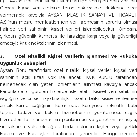
h) Aysan Boru’nun Meşru Menfaati için Veri İşlemenin Zorunlu
Olması: Kişisel veri sahibinin temel hak ve özgürlüklerine zarar
vermemek kaydıyla AYSAN PLASTİK SANAYİ VE TİCARET
A.Ş.’nun meşru menfaatleri için veri işlemesinin zorunlu olması
halinde veri sahibinin kişisel verileri işlenebilecektir. Örneğin,
Şirketin güvenlik kamerası ile hırsızlığa karşı veya iş güvenliği
amacıyla kritik noktalarının izlenmesi.
3. Özel Nitelikli Kişisel Verilerin İşlenmesi ve Hukuka
Uygunluk Sebepleri
Aysan Boru tarafından; özel nitelikli kişisel veriler kişisel veri
sahibinin açık rızası yok ise ancak, KVK Kurulu tarafından
belirlenecek olan yeterli önlemlerin alınması kaydıyla ancak
kanunlarda öngörülen hallerde işlenebilir. Kişisel veri sahibinin
sağlığına ve cinsel hayatına ilişkin özel nitelikli kişisel verileri ise
ancak kamu sağlığının korunması, koruyucu hekimlik, tıbbi
teşhis, tedavi ve bakım hizmetlerinin yürütülmesi, sağlık
hizmetleri ile finansmanının planlanması ve yönetimi amacıyla,
sır saklama yükümlülüğü altında bulunan kişiler veya yetkili
kurum ve kuruluşlar tarafından işlenebilir. Hangi nedene