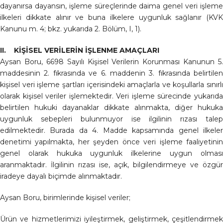
dayanırsa dayansın, işleme süreçlerinde daima genel veri işleme
ilkeleri dikkate alınır ve buna ilkelere uygunluk sağlanır (KVK
Kanunu m. 4; bkz. yukarıda 2. Bölüm, I, 1).
II. KİŞİSEL VERİLERİN İŞLENME AMAÇLARI
Aysan Boru, 6698 Sayılı Kişisel Verilerin Korunması Kanunun 5.
maddesinin 2. fıkrasında ve 6. maddenin 3. fıkrasında belirtilen
kişisel veri işleme şartları içerisindeki amaçlarla ve koşullarla sınırlı
olarak kişisel veriler işlemektedir. Veri işleme sürecinde yukarıda
belirtilen hukuki dayanaklar dikkate alınmakta, diğer hukuka
uygunluk sebepleri bulunmuyor ise ilgilinin rızası talep
edilmektedir. Burada da 4. Madde kapsamında genel ilkeler
denetimi yapılmakta, her şeyden önce veri işleme faaliyetinin
genel olarak hukuka uygunluk ilkelerine uygun olması
aranmaktadır. İlgilinin rızası ise, açık, bilgilendirmeye ve özgür
iradeye dayalı biçimde alınmaktadır.
Aysan Boru, birimlerinde kişisel veriler;
Ürün ve hizmetlerimizi iyileştirmek, geliştirmek, çeşitlendirmek