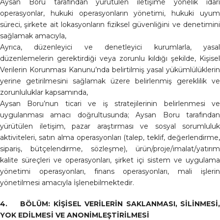
Aysan Boru tarafından yürütülen iletişime yönelik idari
operasyonlar, hukuki operasyonların yönetimi, hukuki uyum
süreci, şirkete ait lokasyonların fiziksel güvenliğini ve denetimini
sağlamak amacıyla,
Ayrıca, düzenleyici ve denetleyici kurumlarla, yasal
düzenlemelerin gerektirdiği veya zorunlu kıldığı şekilde, Kişisel
Verilerin Korunması Kanunu’nda belirtilmiş yasal yükümlülüklerin
yerine getirilmesini sağlamak üzere belirlenmiş gereklilik ve
zorunluluklar kapsamında,
Aysan Boru’nun ticari ve iş stratejilerinin belirlenmesi ve
uygulanması amacı doğrultusunda; Aysan Boru tarafından
yürütülen iletişim, pazar araştırması ve sosyal sorumluluk
aktiviteleri, satın alma operasyonları (talep, teklif, değerlendirme,
sipariş, bütçelendirme, sözleşme), ürün/proje/imalat/yatırım
kalite süreçleri ve operasyonları, şirket içi sistem ve uygulama
yönetimi operasyonları, finans operasyonları, mali işlerin
yönetilmesi amacıyla İşlenebilmektedir.
4. BÖLÜM: KİŞİSEL VERİLERİN SAKLANMASI, SİLİNMESİ,
YOK EDİLMESİ VE ANONİMLEŞTİRİLMESİ