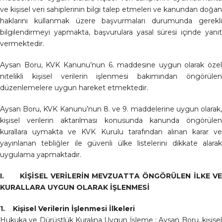
ve kişisel veri sahiplerinin bilgi talep etmeleri ve kanundan doğan
haklarını kullanmak üzere başvurmaları durumunda gerekli
bilgilendirmeyi yapmakta, başvurulara yasal süresi içinde yanıt
vermektedir.
Aysan Boru, KVK Kanunu’nun 6. maddesine uygun olarak özel
nitelikli kişisel verilerin işlenmesi bakımından öngörülen
düzenlemelere uygun hareket etmektedir.
Aysan Boru, KVK Kanunu’nun 8. ve 9. maddelerine uygun olarak,
kişisel verilerin aktarılması konusunda kanunda öngörülen
kurallara uymakta ve KVK Kurulu tarafından alınan karar ve
yayınlanan tebliğler ile güvenli ülke listelerini dikkate alarak
uygulama yapmaktadır.
I. KİŞİSEL VERİLERİN MEVZUATTA ÖNGÖRÜLEN İLKE VE
KURALLARA UYGUN OLARAK İŞLENMESİ
1. Kişisel Verilerin İşlenmesi İlkeleri
Hukuka ve Dürüstlük Kuralına Uygun İşleme : Aysan Boru, kişisel