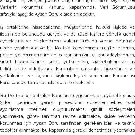
amaçlanmış ve işbu politika oluşturulmuştur. 6698 sayılı Kişisel
Verilerin Korunması Kanunu kapsamında, Veri Sorumlusu
sıfatıyla, aşağıda Aysan Boru olarak anılacaktır.
İş ortaklarına, hissedarlarına, müşterilerine, hukuki ilişkide ve
iletişimde bulunduğu gerçek ya da tüzel kişilere yönelik genel
aydınlatma ve bilgilendirme yükümlülüğünü yerine getirmek
üzere yapılmakta ve bu Politika kapsamında müşterilerimizin,
potansiyel müşterilerimizin, çalışanlarımızın, çalışan adaylarımızın,
şirket hissedarlarının, şirket yetkililerinin, ziyaretçilerimizin, iş
birliği içinde olduğumuz kurumların çalışanları, hissedarları ve
yetkililerinin ve üçüncü kişilerin kişisel verilerinin korunması
konusundaki temel esaslar düzenlemektedir.
Bu Politika’ da belirtilen konuların uygulanmasına yönelik olarak
Şirket içerisinde gerekli prosedürler düzenlenmekte, özel
aydınlatma metinleri oluşturulmakta, gizlilik sözleşmeleri
yapılmakta, görev tanımları revize edilmekte, kişisel verilerin
korunması için Aysan Boru tarafından gereken idari ve teknik
tedbirler alınmakta, bu kapsamda gerekli denetimleri yapmakta