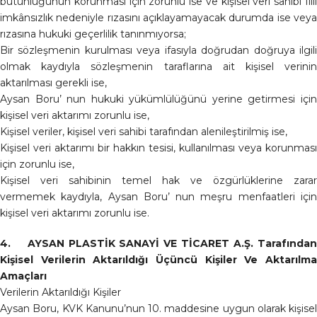
bütünlüğünün korunması için zorunlu ise ve kişisel veri sahibi fiili
imkânsızlık nedeniyle rızasını açıklayamayacak durumda ise veya
rızasına hukuki geçerlilik tanınmıyorsa;
Bir sözleşmenin kurulması veya ifasıyla doğrudan doğruya ilgili
olmak kaydıyla sözleşmenin taraflarına ait kişisel verinin
aktarılması gerekli ise,
Aysan Boru’ nun hukuki yükümlülüğünü yerine getirmesi için
kişisel veri aktarımı zorunlu ise,
Kişisel veriler, kişisel veri sahibi tarafından alenileştirilmiş ise,
Kişisel veri aktarımı bir hakkın tesisi, kullanılması veya korunması
için zorunlu ise,
Kişisel veri sahibinin temel hak ve özgürlüklerine zarar
vermemek kaydıyla, Aysan Boru’ nun meşru menfaatleri için
kişisel veri aktarımı zorunlu ise.
4. AYSAN PLASTİK SANAYİ VE TİCARET A.Ş. Tarafından
Kişisel Verilerin Aktarıldığı Üçüncü Kişiler Ve Aktarılma
Amaçları
Verilerin Aktarıldığı Kişiler
Aysan Boru, KVK Kanunu’nun 10. maddesine uygun olarak kişisel