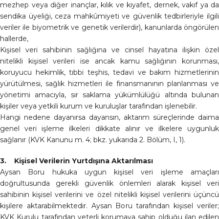
mezhep veya diğer inançlar, kılık ve kıyafet, dernek, vakıf ya da
sendika üyeliği, ceza mahkûmiyeti ve güvenlik tedbirleriyle ilgili
veriler ile biyometrik ve genetik verilerdir), kanunlarda öngörülen
hallerde,
Kişisel veri sahibinin sağlığına ve cinsel hayatına ilişkin özel
nitelikli kişisel verileri ise ancak kamu sağlığının korunması,
koruyucu hekimlik, tıbbi teşhis, tedavi ve bakım hizmetlerinin
yürütülmesi, sağlık hizmetleri ile finansmanının planlanması ve
yönetimi amacıyla, sır saklama yükümlülüğü altında bulunan
kişiler veya yetkili kurum ve kuruluşlar tarafından işlenebilir.
Hangi nedene dayanırsa dayansın, aktarım süreçlerinde daima
genel veri işleme ilkeleri dikkate alınır ve ilkelere uygunluk
sağlanır (KVK Kanunu m. 4; bkz. yukarıda 2. Bölüm, I, 1).
3. Kişisel Verilerin Yurtdışına Aktarılması
Aysan Boru hukuka uygun kişisel veri işleme amaçları
doğrultusunda gerekli güvenlik önlemleri alarak kişisel veri
sahibinin kişisel verilerini ve özel nitelikli kişisel verilerini üçüncü
kişilere aktarabilmektedir. Aysan Boru tarafından kişisel veriler;
KVK Kurulu tarafından yeterli korumaya sahip olduğu ilan edilen