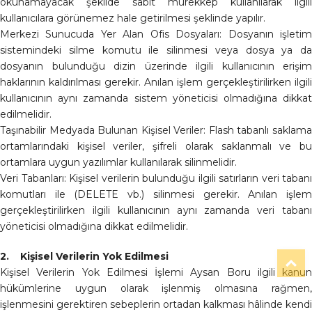
okunamayacak şekilde sabit mürekkep kullanılarak ilgili
kullanıcılara görünemez hale getirilmesi şeklinde yapılır.
Merkezi Sunucuda Yer Alan Ofis Dosyaları: Dosyanın işletim
sistemindeki silme komutu ile silinmesi veya dosya ya da
dosyanın bulunduğu dizin üzerinde ilgili kullanıcının erişim
haklarının kaldırılması gerekir. Anılan işlem gerçekleştirilirken ilgili
kullanıcının aynı zamanda sistem yöneticisi olmadığına dikkat
edilmelidir.
Taşınabilir Medyada Bulunan Kişisel Veriler: Flash tabanlı saklama
ortamlarındaki kişisel veriler, şifreli olarak saklanmalı ve bu
ortamlara uygun yazılımlar kullanılarak silinmelidir.
Veri Tabanları: Kişisel verilerin bulunduğu ilgili satırların veri tabanı
komutları ile (DELETE vb.) silinmesi gerekir. Anılan işlem
gerçekleştirilirken ilgili kullanıcının aynı zamanda veri tabanı
yöneticisi olmadığına dikkat edilmelidir.
2. Kişisel Verilerin Yok Edilmesi
T
Kişisel Verilerin Yok Edilmesi İşlemi Aysan Boru ilgili kanun
hükümlerine uygun olarak işlenmiş olmasına rağmen,
işlenmesini gerektiren sebeplerin ortadan kalkması hâlinde kendi