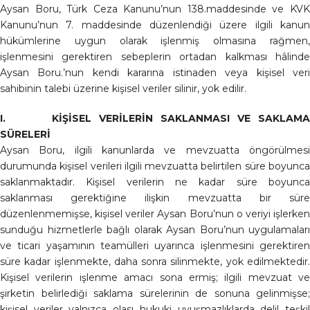
Aysan Boru, Türk Ceza Kanunu’nun 138.maddesinde ve KVK
Kanunu’nun 7. maddesinde düzenlendiği üzere ilgili kanun
hükümlerine uygun olarak işlenmiş olmasına rağmen,
işlenmesini gerektiren sebeplerin ortadan kalkması hâlinde
Aysan Boru.’nun kendi kararına istinaden veya kişisel veri
sahibinin talebi üzerine kişisel veriler silinir, yok edilir.
I. KİŞİSEL VERİLERİN SAKLANMASI VE SAKLAMA
SÜRELERİ
Aysan Boru, ilgili kanunlarda ve mevzuatta öngörülmesi
durumunda kişisel verileri ilgili mevzuatta belirtilen süre boyunca
saklanmaktadır. Kişisel verilerin ne kadar süre boyunca
saklanması gerektiğine ilişkin mevzuatta bir süre
düzenlenmemişse, kişisel veriler Aysan Boru’nun o veriyi işlerken
sunduğu hizmetlerle bağlı olarak Aysan Boru’nun uygulamaları
ve ticari yaşamının teamülleri uyarınca işlenmesini gerektiren
süre kadar işlenmekte, daha sonra silinmekte, yok edilmektedir.
Kişisel verilerin işlenme amacı sona ermiş; ilgili mevzuat ve
şirketin belirlediği saklama sürelerinin de sonuna gelinmişse;
kişisel veriler yalnızca olası hukuki uyuşmazlıklarda delil teşkil