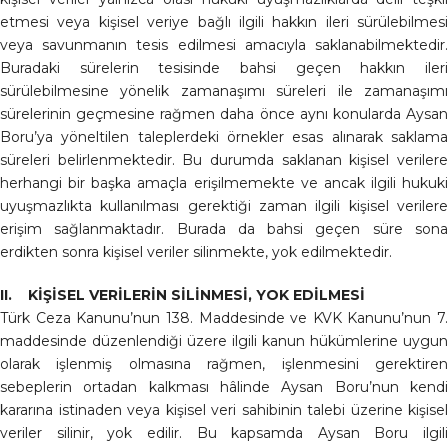
etmesi veya kişisel veriye bağlı ilgili hakkın ileri sürülebilmesi
veya savunmanın tesis edilmesi amacıyla saklanabilmektedir.
Buradaki sürelerin tesisinde bahsi geçen hakkın ileri
sürülebilmesine yönelik zamanaşımı süreleri ile zamanaşımı
sürelerinin geçmesine rağmen daha önce aynı konularda Aysan
Boru’ya yöneltilen taleplerdeki örnekler esas alınarak saklama
süreleri belirlenmektedir. Bu durumda saklanan kişisel verilere
herhangi bir başka amaçla erişilmemekte ve ancak ilgili hukuki
uyuşmazlıkta kullanılması gerektiği zaman ilgili kişisel verilere
erişim sağlanmaktadır. Burada da bahsi geçen süre sona
erdikten sonra kişisel veriler silinmekte, yok edilmektedir.
II. KİŞİSEL VERİLERİN SİLİNMESİ, YOK EDİLMESİ
Türk Ceza Kanunu’nun 138. Maddesinde ve KVK Kanunu’nun 7.
maddesinde düzenlendiği üzere ilgili kanun hükümlerine uygun
olarak işlenmiş olmasına rağmen, işlenmesini gerektiren
sebeplerin ortadan kalkması hâlinde Aysan Boru’nun kendi
kararına istinaden veya kişisel veri sahibinin talebi üzerine kişisel
veriler silinir, yok edilir. Bu kapsamda Aysan Boru ilgili