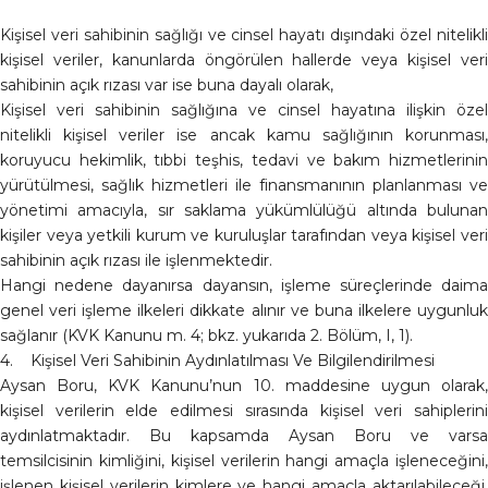
Kişisel veri sahibinin sağlığı ve cinsel hayatı dışındaki özel nitelikli
kişisel veriler, kanunlarda öngörülen hallerde veya kişisel veri
sahibinin açık rızası var ise buna dayalı olarak,
Kişisel veri sahibinin sağlığına ve cinsel hayatına ilişkin özel
nitelikli kişisel veriler ise ancak kamu sağlığının korunması,
koruyucu hekimlik, tıbbi teşhis, tedavi ve bakım hizmetlerinin
yürütülmesi, sağlık hizmetleri ile finansmanının planlanması ve
yönetimi amacıyla, sır saklama yükümlülüğü altında bulunan
kişiler veya yetkili kurum ve kuruluşlar tarafından veya kişisel veri
sahibinin açık rızası ile işlenmektedir.
Hangi nedene dayanırsa dayansın, işleme süreçlerinde daima
genel veri işleme ilkeleri dikkate alınır ve buna ilkelere uygunluk
sağlanır (KVK Kanunu m. 4; bkz. yukarıda 2. Bölüm, I, 1).
4. Kişisel Veri Sahibinin Aydınlatılması Ve Bilgilendirilmesi
Aysan Boru, KVK Kanunu’nun 10. maddesine uygun olarak,
kişisel verilerin elde edilmesi sırasında kişisel veri sahiplerini
aydınlatmaktadır. Bu kapsamda Aysan Boru ve varsa
temsilcisinin kimliğini, kişisel verilerin hangi amaçla işleneceğini,
işlenen kişisel verilerin kimlere ve hangi amaçla aktarılabileceği,