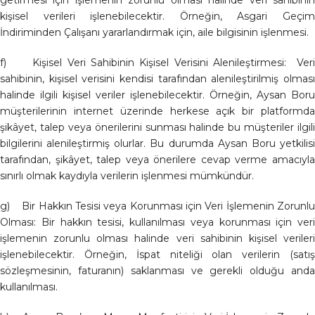
getirmesi için işlemenin zorunlu olması halinde veri sahibinin
kişisel verileri işlenebilecektir. Örneğin, Asgari Geçim
İndiriminden Çalışanı yararlandırmak için, aile bilgisinin işlenmesi.
f) Kişisel Veri Sahibinin Kişisel Verisini Alenileştirmesi: Veri
sahibinin, kişisel verisini kendisi tarafından alenileştirilmiş olması
halinde ilgili kişisel veriler işlenebilecektir. Örneğin, Aysan Boru
müşterilerinin internet üzerinde herkese açık bir platformda
şikâyet, talep veya önerilerini sunması halinde bu müşteriler ilgili
bilgilerini alenileştirmiş olurlar. Bu durumda Aysan Boru yetkilisi
tarafından, şikâyet, talep veya önerilere cevap verme amacıyla
sınırlı olmak kaydıyla verilerin işlenmesi mümkündür.
g) Bir Hakkın Tesisi veya Korunması için Veri İşlemenin Zorunlu
Olması: Bir hakkın tesisi, kullanılması veya korunması için veri
işlemenin zorunlu olması halinde veri sahibinin kişisel verileri
işlenebilecektir. Örneğin, İspat niteliği olan verilerin (satış
sözleşmesinin, faturanın) saklanması ve gerekli olduğu anda
kullanılması.