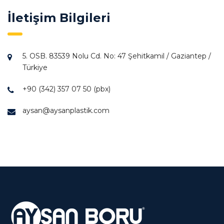
İletişim Bilgileri
5. OSB. 83539 Nolu Cd. No: 47 Şehitkamil / Gaziantep /
Türkiye
+90 (342) 357 07 50 (pbx)
aysan@aysanplastik.com